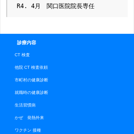
 R4. 4月　関口医院院長専任
診療内容
CT 検査
他院 CT 検査依頼
市町村の健康診断
就職時の健康診断
生活習慣病
かぜ 発熱外来
ワクチン 接種